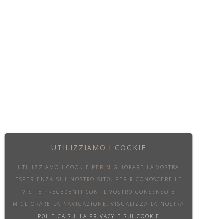
RICHIESTE DI INFORMAZIONI
+39 045 452 0000
fly@venicejets.com
Contattateci
SEGUITECI
UTILIZZIAMO I COOKIE
UTILIZZIAMO I COOKIE PER MIGLIORARE LA VOSTRA
ESPERIENZA SUL NOSTRO SITO, PER RICONOSCERE LE
VISITE PRECEDENTI CON IL VOSTRO CONSENSO E
MIGLIORARE LA NAVIGAZIONE. VISUALIZZA LA NOSTRA
POLITICA SULLA PRIVACY E SUI COOKIE